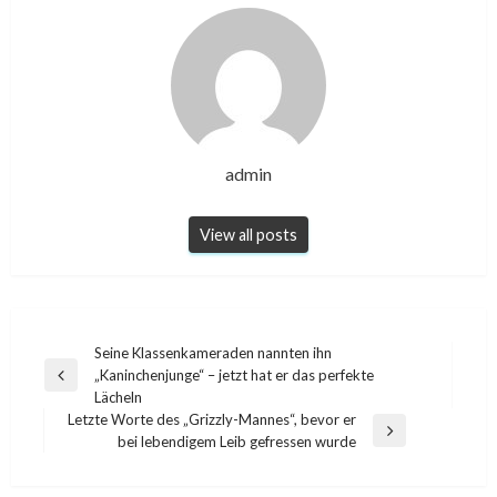
admin
View all posts
Post
Seine Klassenkameraden nannten ihn
„Kaninchenjunge“ – jetzt hat er das perfekte
navigation
Previous
Lächeln
Post
Letzte Worte des „Grizzly-Mannes“, bevor er
Next
bei lebendigem Leib gefressen wurde
Post