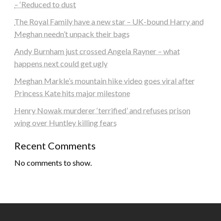
– ‘Reduced to dust
The Royal Family have a new star – UK-bound Harry and
Meghan needn’t unpack their bags
Andy Burnham just crossed Angela Rayner – what
happens next could get ugly
Meghan Markle’s mountain hike video goes viral after
Princess Kate hits major milestone
Henry Nowak murderer ‘terrified’ and refuses prison
wing over Huntley killing fears
Recent Comments
No comments to show.