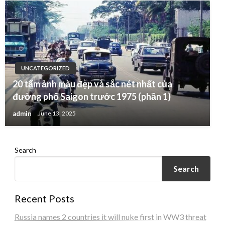
UNCATEGORIZED
20 tấm ảnh màu đẹp và sắc nét nhất của
đường phố Saigon trước 1975 (phần 1)
admin
June 13, 2025
Search
Search
Recent Posts
Russia names 2 countries it will nuke first in WW3 threat